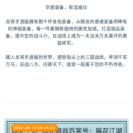
华丽装备，彰显威仪
龙将手游版拥有数千件各色装备，从精良的普通装备到稀有
的神级装备，每一件都拥有独特的属性加成。打造极品装
备，提升您的战斗力，在战场上成为一夫当关万夫莫开的勇
猛将军。
踏入龙将手游版的世界，感受指尖上的三国战场。率领千军
万马，征战八方，问鼎天下，成就一段属于您的不朽传奇。
2025-08-12 08:49:23