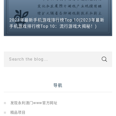
2023年最新手机游戏排行榜Top 10(2023年最新
手机游戏排行榜Top 10：流行游戏大揭秘！)
Search the blog...
导航
发现永利澳门www官方网址
精品项目