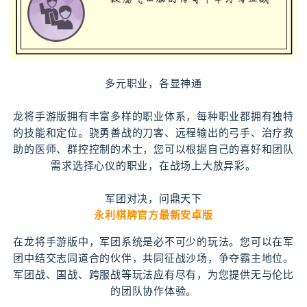
多元职业，各显神通
龙将手游版拥有丰富多样的职业体系，每种职业都拥有独特
的技能和定位。骁勇善战的刀客、远程输出的弓手、治疗救
助的医师、群控控制的术士，您可以根据自己的喜好和团队
需求选择心仪的职业，在战场上大放异彩。
军团对决，问鼎天下
永利棋牌官方最新安卓版
在龙将手游版中，军团系统是必不可少的玩法。您可以在军
团中结交志同道合的伙伴，共同征战沙场，争夺霸主地位。
军团战、国战、跨服战等玩法应有尽有，为您提供无与伦比
的团队协作体验。