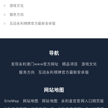
游戏文化
服务方向
互动永利棋牌官方最新安卓版
导航
发现永利澳门www官方网址
精品项目
游戏文化
服务方向
互动永利棋牌官方最新安卓版
网站地图
SiteMap
网站地图
网站地图
永利皇宫官网入口网页版