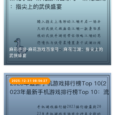
麻花手游-麻花游戏百家号：麻花江湖：指尖上的
武侠盛宴
2025-12-31 08:56:27