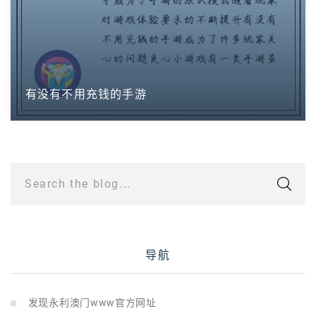
有没有不用充钱的手游
Search the blog...
导航
发现永利澳门www官方网址