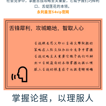
社会竞争中，掌握舌战攻略至关重要，它赋予我们巧辩利
口、舌绽莲花的本领。
永利皇宫54vip官网
掌握论据，以理服人