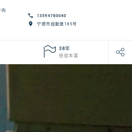
方向
13594780040
宁德市组勤堡185号
38年
经验丰富