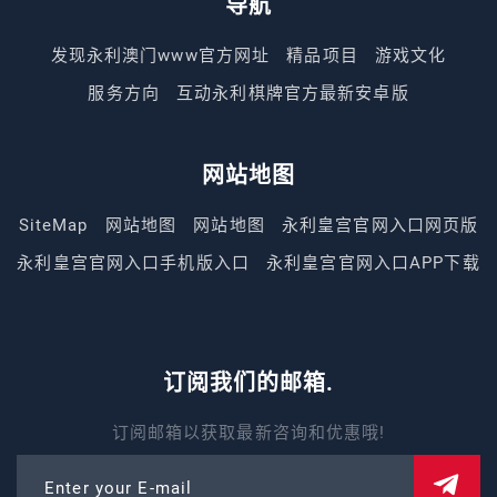
导航
发现永利澳门www官方网址
精品项目
游戏文化
服务方向
互动永利棋牌官方最新安卓版
网站地图
SiteMap
网站地图
网站地图
永利皇宫官网入口网页版
永利皇宫官网入口手机版入口
永利皇宫官网入口APP下载
订阅我们的邮箱.
订阅邮箱以获取最新咨询和优惠哦!
Enter your E-mail