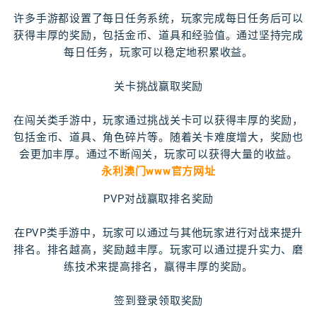
许多手游都设置了每日任务系统，玩家完成每日任务后可以
获得丰厚的奖励，包括金币、道具和经验值。通过坚持完成
每日任务，玩家可以稳定地积累收益。
关卡挑战赢取奖励
在闯关类手游中，玩家通过挑战关卡可以获得丰厚的奖励，
包括金币、道具、角色碎片等。随着关卡难度增大，奖励也
会更加丰厚。通过不断闯关，玩家可以获得大量的收益。
永利澳门www官方网址
PVP对战赢取排名奖励
在PVP类手游中，玩家可以通过与其他玩家进行对战来提升
排名。排名越高，奖励越丰厚。玩家可以通过提升实力、磨
练技术来提高排名，赢得丰厚的奖励。
签到登录领取奖励