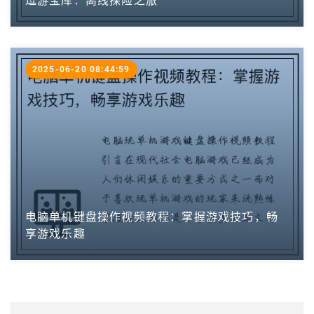
逗游宝库：离线探险之旅
2025-06-20 08:44:59
电脑单机键盘操作视频教程：掌握游戏技巧，畅
享游戏乐趣